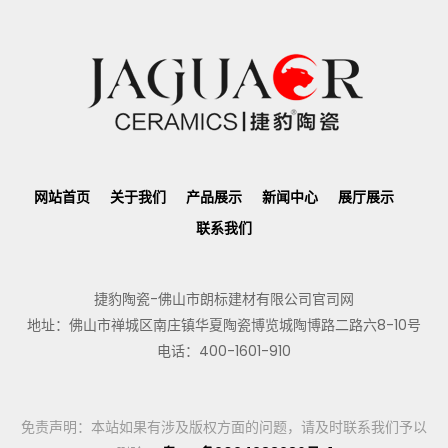
网站首页
关于我们
产品展示
新闻中心
展厅展示
联系我们
捷豹陶瓷-佛山市朗标建材有限公司官司网
地址：佛山市禅城区南庄镇华夏陶瓷博览城陶博路二路六8-10号
电话：400-1601-910
免责声明：本站如果有涉及版权方面的问题，请及时联系我们予以