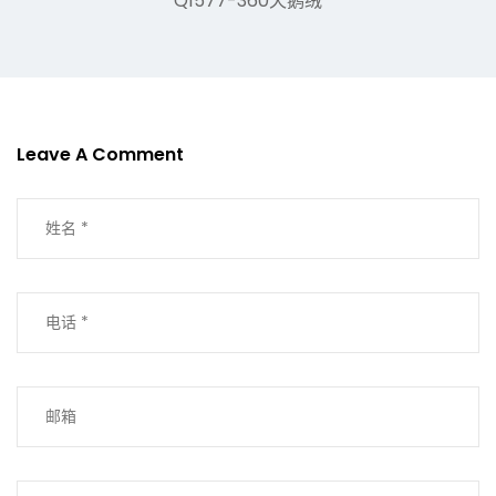
Q1577-360天鹅绒
Leave A Comment